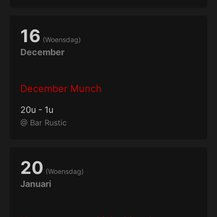
16
(
Woensdag
)
December
December Munch
20
u
-
1
u
@
Bar Rustic
20
(
Woensdag
)
Januari