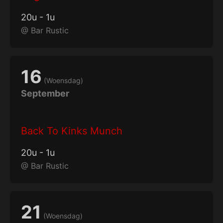
20
u
-
1
u
@
Bar Rustic
16
(
Woensdag
)
September
Back To Kinks Munch
20
u
-
1
u
@
Bar Rustic
21
(
Woensdag
)