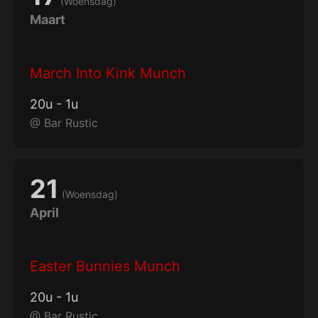
(
Woensdag
)
Maart
March Into Kink Munch
20
u
-
1
u
@
Bar Rustic
21
(
Woensdag
)
April
Easter Bunnies Munch
20
u
-
1
u
@
Bar Rustic