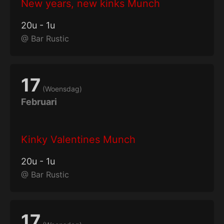
New years, new kinks Munch
20
u
-
1
u
@
Bar Rustic
17
(
Woensdag
)
Februari
Kinky Valentines Munch
20
u
-
1
u
@
Bar Rustic
17