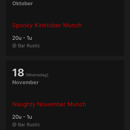
Oktober
Spooky Kinktober Munch
20
u
-
1
u
@
Bar Rustic
18
(
Woensdag
)
November
Naughty November Munch
20
u
-
1
u
@
Bar Rustic