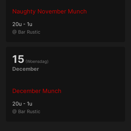
Naughty November Munch
20
u
-
1
u
@
Bar Rustic
15
(
Woensdag
)
December
December Munch
20
u
-
1
u
@
Bar Rustic