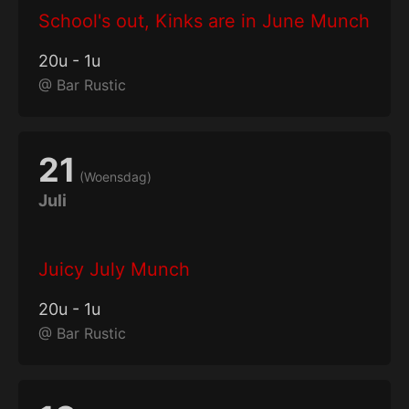
School's out, Kinks are in June Munch
20
u
-
1
u
@
Bar Rustic
21
(
Woensdag
)
Juli
Juicy July Munch
20
u
-
1
u
@
Bar Rustic